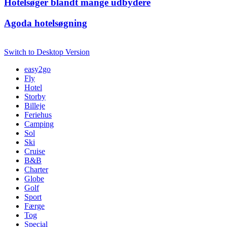
Hotelsøger blandt mange udbydere
Agoda hotelsøgning
Switch to Desktop Version
easy2go
Fly
Hotel
Storby
Billeje
Feriehus
Camping
Sol
Ski
Cruise
B&B
Charter
Globe
Golf
Sport
Færge
Tog
Special