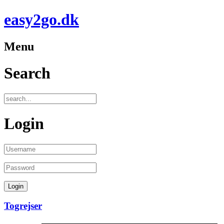
easy2go.dk
Menu
Search
Login
Togrejser