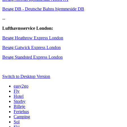
Besøg DB - Deutsche Bahns hjemmeside DB
--
Lufthavnsservice London:
Besøg Heathrow Express London
Besøg Gatwick Express London
Besøg Standsted Express London
Switch to Desktop Version
easy2go
Fly
Hotel
Storby
Billeje
Feriehus
Camping
Sol
Ski