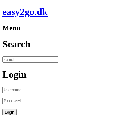
easy2go.dk
Menu
Search
Login
Fra 8. marts vender Icelandair tilbage til Toronto efter vinterpausen og
denne gang for at blive,da Toronto er helårsdestination fra i år. Icelandair
har fire ugentlige afgange til Toronto og det er mandag, onsdag, fredag og