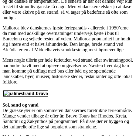
og de danske er temperaturen. De seneste år har det danske vejr kun
fristet til strandliv ganske få dage. Men vi danskere elsker jo at dase
eller være aktive på en strand, så vi tager på badeferie så ofte som
muligt.
Mallorca blev danskernes første ferieparadis - allerede i 1950’erne,
da man med adskillige overnatninger undervejs kørte i bus til
Barcelona og sejlede resten af vejen. Mallorca popularitet har holdt
sig i mere end et halvt århundrede. Den lange, brede strand ved
Alcúdia er en af Middelhavets smukkeste og mest børnevenlige.
Mens nogle tilbringer hele ferietiden ved strand eller swimmingpool,
har andre travlt med at opleve omgivelserne. Næsten hver dag kan
man komme på udflugt med bus eller båd og se spændende
landskaber, byer, museer, historiske steder, restauranter og ofte lokal
folklore.
Sol, sand og vand
De græske øer er om sommeren danskernes foretrukne ferieområde.
Mange vender tilbage år efter år. Bravo Tours har Rhodos, Kreta,
Santorini og Zakynthos på programmet. På disse øer er hyggen og
det kulturelle ofte lige så populært som strandene.