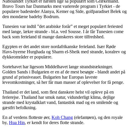
Nabolandet Tyrkiet er næsten lige så populært som Grækenland.
Bravo Tours har Danmarks mest varierede program i Tyrkiet - de
populære badesteder Alanya, Kemer og Side, golfparadiset Belek og
den mondæne badeby Bodrum.
Tunesien var indtil ”det arabiske forår” et meget populært feriested
med lange, lækre strande - bl.a. ved Sousse. I år får Tunesien come
back som ferieland til mange danskeres store tilfredshed.
Egypten er det andet store nordafrikanske ferieland. Især Røde
Havs-byerne Hurghada og Sharm el-Sheik med strande, koralrev og
dykkeområder er populære.
Sortehavet har ligesom Middelhavet lange strandstrækninger.
Golden Sands i Bulgarien er en af de mest besøgte - blandt andet på
grund af prisniveauet. Bulgarien har Europas laveste
leveomkostninger, så her får man masser af oplevelser for få penge.
Thailand er det land, som flest danskere helst vil opleve på en
ferierejse. Thailand har smuk natur, vidunderligt klima, dejlige
strande med krystalklart vand, fantastisk mad og en smilende og
gæstfri befolkning.
En af verdens flotteste øer,
Koh Chang
(elefantøen), og den royale
by,
Hua Hin
, er kendt for deres flotte strande.