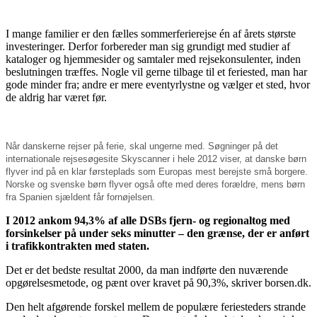
søndag.
I mange familier er den fælles sommerferierejse én af årets største
investeringer. Derfor forbereder man sig grundigt med studier af
kataloger og hjemmesider og samtaler med rejsekonsulenter, inden
beslutningen træffes. Nogle vil gerne tilbage til et feriested, man har
gode minder fra; andre er mere eventyrlystne og vælger et sted, hvor
de aldrig har været før.
Når danskerne rejser på ferie, skal ungerne med. Søgninger på det
internationale rejsesøgesite Skyscanner i hele 2012 viser, at danske børn
flyver ind på en klar førsteplads som Europas mest berejste små borgere.
Norske og svenske børn flyver også ofte med deres forældre, mens børn
fra Spanien sjældent får fornøjelsen.
I 2012 ankom 94,3% af alle DSBs fjern- og regionaltog med
forsinkelser på under seks minutter – den grænse, der er anført
i trafikkontrakten med staten.
Det er det bedste resultat 2000, da man indførte den nuværende
opgørelsesmetode, og pænt over kravet på 90,3%, skriver borsen.dk.
Den helt afgørende forskel mellem de populære feriesteders strande