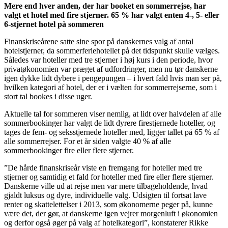
Mere end hver anden, der har booket en sommerrejse, har
valgt et hotel med fire stjerner. 65 % har valgt enten 4-, 5- eller
6-stjernet hotel på sommeren
Finanskriseårene satte sine spor på danskernes valg af antal
hotelstjerner, da sommerferiehotellet på det tidspunkt skulle vælges.
Således var hoteller med tre stjerner i høj kurs i den periode, hvor
privatøkonomien var præget af udfordringer, men nu tør danskerne
igen dykke lidt dybere i pengepungen – i hvert fald hvis man ser på,
hvilken kategori af hotel, der er i vælten for sommerrejserne, som i
stort tal bookes i disse uger.
Aktuelle tal for sommeren viser nemlig, at lidt over halvdelen af alle
sommerbookinger har valgt de lidt dyrere firestjernede hoteller, og
tages de fem- og seksstjernede hoteller med, ligger tallet på 65 % af
alle sommerrejser. For et år siden valgte 40 % af alle
sommerbookinger fire eller flere stjerner.
”De hårde finanskriseår viste en fremgang for hoteller med tre
stjerner og samtidig et fald for hoteller med fire eller flere stjerner.
Danskerne ville ud at rejse men var mere tilbageholdende, hvad
gjaldt luksus og dyre, individuelle valg. Udsigten til fortsat lave
renter og skattelettelser i 2013, som økonomerne peger på, kunne
være det, der gør, at danskerne igen vejrer morgenluft i økonomien
og derfor også øger på valg af hotelkategori”, konstaterer Rikke