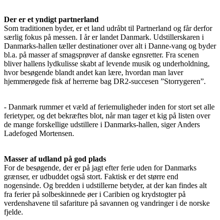
Der er et yndigt partnerland
Som traditionen byder, er et land udråbt til Partnerland og får derfor
særlig fokus på messen. I år er landet Danmark. Udstillerskaren i
Danmarks-hallen tæller destinationer over alt i Danne-vang og byder
bl.a. på masser af smagsprøver af danske egnsretter. Fra scenen
bliver hallens lydkulisse skabt af levende musik og underholdning,
hvor besøgende blandt andet kan lære, hvordan man laver
hjemmerøgede fisk af herrerne bag DR2-succesen ”Storrygeren”.
- Danmark rummer et væld af feriemuligheder inden for stort set alle
ferietyper, og det bekræftes blot, når man tager et kig på listen over
de mange forskellige udstillere i Danmarks-hallen, siger Anders
Ladefoged Mortensen.
Masser af udland på god plads
For de besøgende, der er på jagt efter ferie uden for Danmarks
grænser, er udbuddet også stort. Faktisk er det større end
nogensinde. Og bredden i udstillerne betyder, at der kan findes alt
fra ferier på solbeskinnede øer i Caribien og krydstogter på
verdenshavene til safariture på savannen og vandringer i de norske
fjelde.