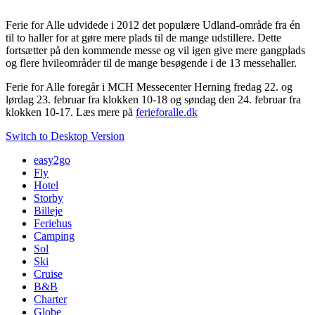
Ferie for Alle udvidede i 2012 det populære Udland-område fra én
til to haller for at gøre mere plads til de mange udstillere. Dette
fortsætter på den kommende messe og vil igen give mere gangplads
og flere hvileområder til de mange besøgende i de 13 messehaller.
Ferie for Alle foregår i MCH Messecenter Herning fredag 22. og
lørdag 23. februar fra klokken 10-18 og søndag den 24. februar fra
klokken 10-17. Læs mere på
ferieforalle.dk
Switch to Desktop Version
easy2go
Fly
Hotel
Storby
Billeje
Feriehus
Camping
Sol
Ski
Cruise
B&B
Charter
Globe