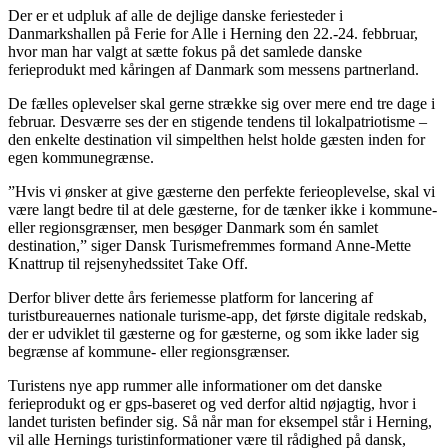
Der er et udpluk af alle de dejlige danske feriesteder i
Danmarkshallen på Ferie for Alle i Herning den 22.-24. febbruar,
hvor man har valgt at sætte fokus på det samlede danske
ferieprodukt med kåringen af Danmark som messens partnerland.
De fælles oplevelser skal gerne strække sig over mere end tre dage i
februar. Desværre ses der en stigende tendens til lokalpatriotisme –
den enkelte destination vil simpelthen helst holde gæsten inden for
egen kommunegrænse.
”Hvis vi ønsker at give gæsterne den perfekte ferieoplevelse, skal vi
være langt bedre til at dele gæsterne, for de tænker ikke i kommune-
eller regionsgrænser, men besøger Danmark som én samlet
destination,” siger Dansk Turismefremmes formand Anne-Mette
Knattrup til rejsenyhedssitet Take Off.
Derfor bliver dette års feriemesse platform for lancering af
turistbureauernes nationale turisme-app, det første digitale redskab,
der er udviklet til gæsterne og for gæsterne, og som ikke lader sig
begrænse af kommune- eller regionsgrænser.
Turistens nye app rummer alle informationer om det danske
ferieprodukt og er gps-baseret og ved derfor altid nøjagtig, hvor i
landet turisten befinder sig. Så når man for eksempel står i Herning,
vil alle Hernings turistinformationer være til rådighed på dansk,