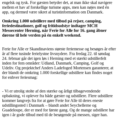
engelsk og tysk. For gæsten betyder det, at man ikke skal navigere
mellem et hav af forskellige turisme apps, men kan nøjes med én
app, og dermed være sikret al turistinformation om Danmark.
Omkring 1.000 udstillere med tilbud på rejser, camping,
feriedestinationer, golf og fritidsudstyr indtager MCH
Messecenter Herning, når Ferie for Alle for 16. gang åbner
dørene til hele verden på én enkelt weekend.
Ferie for Alle er Skandinaviens største feriemesse og besøges år efter
år af flere tusinde ferielystne livsnydere. Fra fredag 22. til søndag
24. februar går det igen løs i Herning med et stærkt udstillerfelt
inden for fem områder: Udland, Danmark, Camping, Golf og
Udeliv. Og projektchef Anders Ladefoged Mortensen garanterer, at
der blandt de omkring 1.000 forskellige udstillere kan findes noget
for enhver feriesmag:
- Vi er utrolig stolte af den stærke og årligt tilbagevendende
opbakning, vi oplever fra både gæster og udstillere. Flere udstillere
kommer langvejs fra for at gøre Ferie for Alle til deres eneste
udstillingssted i Danmark – blandt andet Seychellerne og
Guadeloupe, der er med for første gang. Og de mange udstillere har
igen i år gode tilbud med til de besøgende på messen, siger han.